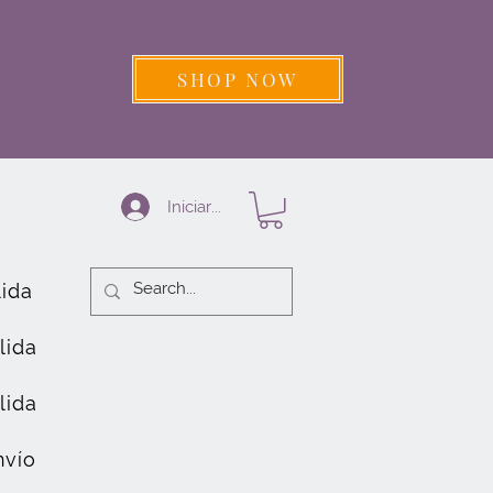
SHOP NOW
Iniciar sesión
lida
lida
lida
nvío