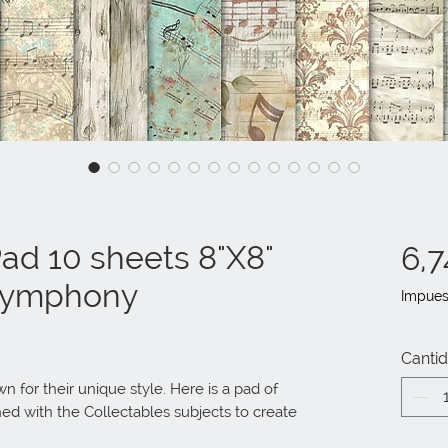
d 10 sheets 8"X8"
6,7
Symphony
Impues
Canti
for their unique style. Here is a pad of 
d with the Collectables subjects to create 