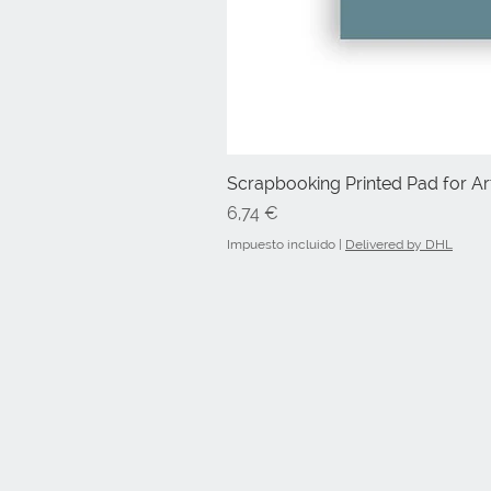
Scrapbooking Printed Pad for Art
Precio
6,74 €
Impuesto incluido
|
Delivered by DHL