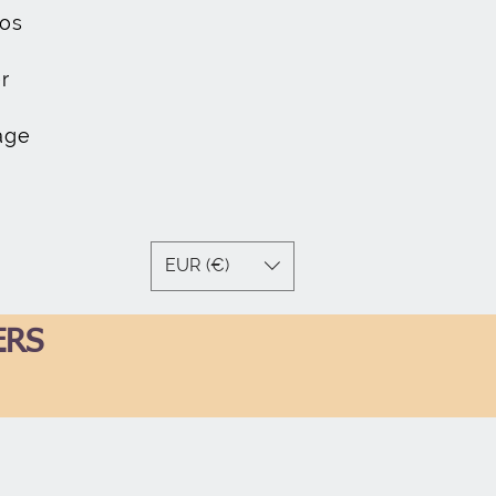
os
r
age
EUR (€)
ERS