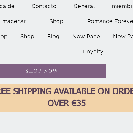
ca de
Contacto
General
miembr
Almacenar
Shop
Romance Foreve
hop
Shop
Blog
New Page
New P
Loyalty
SHOP NOW
EE SHIPPING AVAILABLE ON ORD
OVER €35