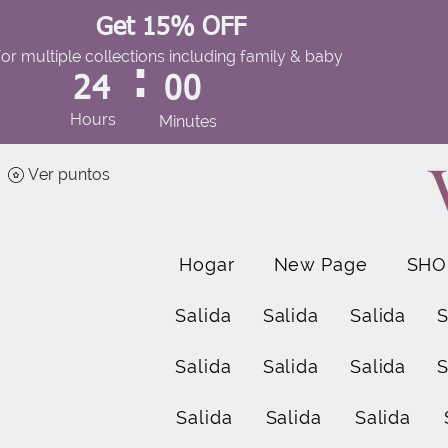
Get 15% OFF
for multiple collections including family & baby
:
24
00
Hours
Minutes
Ver puntos
Hogar
New Page
SHO
Salida
Salida
Salida
S
Salida
Salida
Salida
S
Salida
Salida
Salida