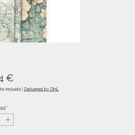
Precio
4 €
to incluido
|
Delivered by DHL
dad
*