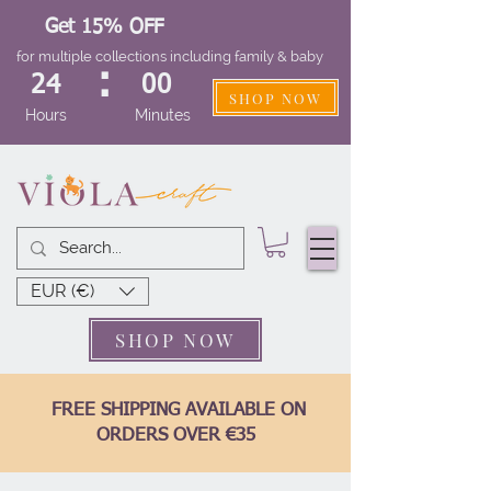
Get 15% OFF
for multiple collections including family & baby
:
24
00
SHOP NOW
Hours
Minutes
EUR (€)
SHOP NOW
FREE SHIPPING AVAILABLE ON
ORDERS OVER €35