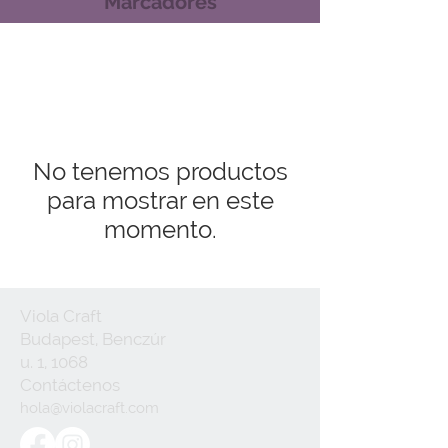
Marcadores
No tenemos productos
para mostrar en este
momento.
Viola Craft
Budapest, Benczúr
u. 1, 1068
Contáctenos
hola@violacraft.com