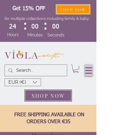
Get 15% OFF
SHOP NOW
for multiple collections including family & baby
:
:
24
00
00
Hours
Minutes
Seconds
EUR (€)
SHOP NOW
FREE SHIPPING AVAILABLE ON
ORDERS OVER €35