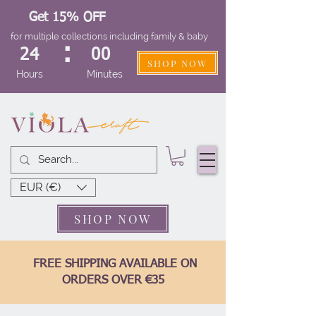
Get 15% OFF
for multiple collections including family & baby
:
24
00
SHOP NOW
Hours
Minutes
EUR (€)
SHOP NOW
FREE SHIPPING AVAILABLE ON
ORDERS OVER €35