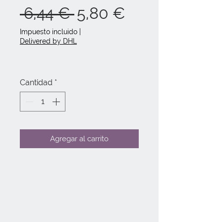
Precio
Precio
 6,44 € 
5,80 €
de
Impuesto incluido
|
Delivered by DHL
oferta
Cantidad
*
Agregar al carrito