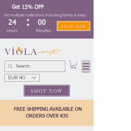
Get 15% OFF
for multiple collections including family & baby
:
24
00
SHOP NOW
Hours
Minutes
EUR (€)
SHOP NOW
FREE SHIPPING AVAILABLE ON
ORDERS OVER €35