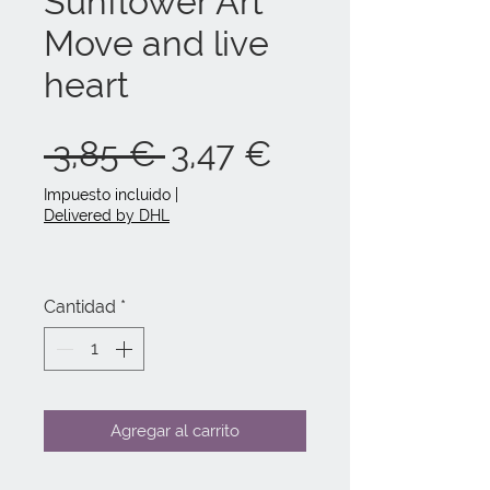
Sunflower Art
Move and live
heart
Precio
Precio
 3,85 € 
3,47 €
de
Impuesto incluido
|
Delivered by DHL
oferta
Cantidad
*
Agregar al carrito