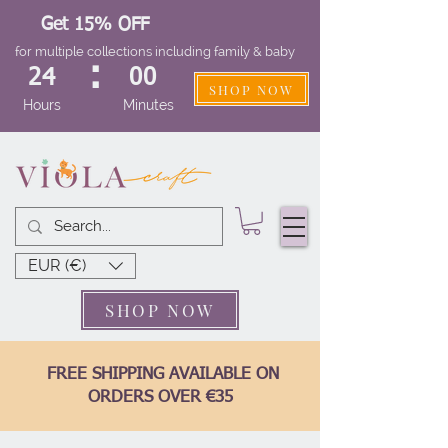
Get 15% OFF
for multiple collections including family & baby
:
24
00
SHOP NOW
Hours
Minutes
EUR (€)
SHOP NOW
FREE SHIPPING AVAILABLE ON
ORDERS OVER €35