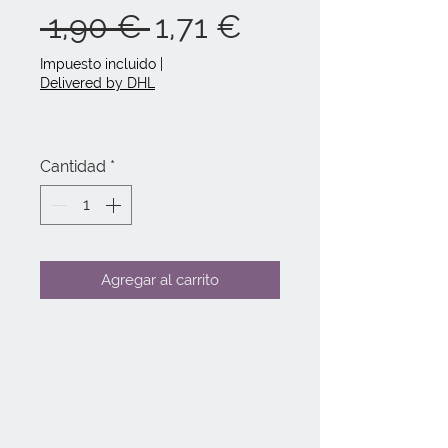
Precio
Precio
 1,90 € 
1,71 €
de
Impuesto incluido
|
Delivered by DHL
oferta
Cantidad
*
Agregar al carrito