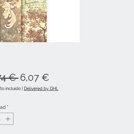
Precio
Precio
74 € 
6,07 €
de
to incluido
|
Delivered by DHL
oferta
dad
*