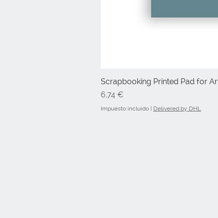
Scrapbooking Printed Pad for Art
Precio
6,74 €
Impuesto incluido
|
Delivered by DHL