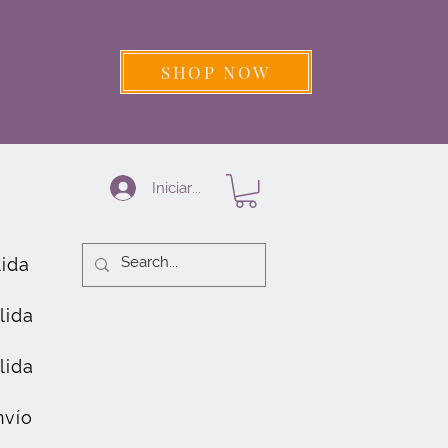
SHOP NOW
Iniciar sesión
lida
lida
lida
nvío