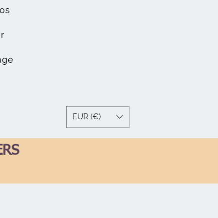
os
r
age
EUR (€)
ERS