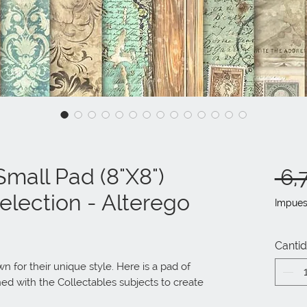
mall Pad (8"X8")
 6,
lection - Alterego
Impues
Canti
for their unique style. Here is a pad of 
d with the Collectables subjects to create 