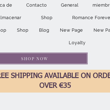
ca de
Contacto
General
miembr
Almacenar
Shop
Romance Foreve
hop
Shop
Blog
New Page
New P
Loyalty
SHOP NOW
EE SHIPPING AVAILABLE ON ORD
OVER €35