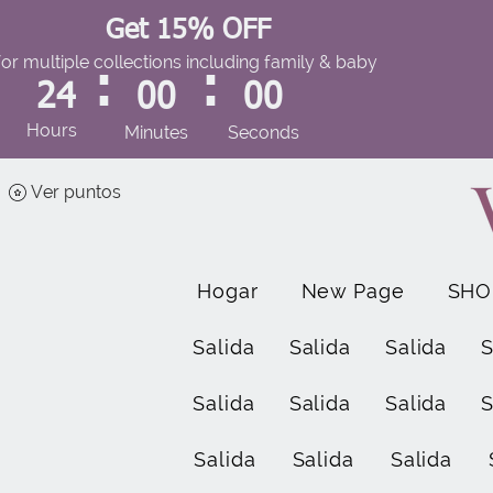
Get 15% OFF
for multiple collections including family & baby
:
:
24
00
00
Hours
Minutes
Seconds
Ver puntos
Hogar
New Page
SHO
Salida
Salida
Salida
S
Salida
Salida
Salida
S
Salida
Salida
Salida