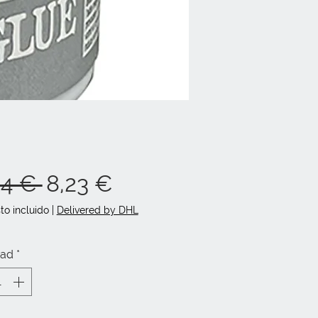
Precio
Precio
14 € 
8,23 €
de
to incluido
|
Delivered by DHL
oferta
dad
*