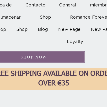
ca de
Contacto
General
miembr
Almacenar
Shop
Romance Foreve
hop
Shop
Blog
New Page
New P
Loyalty
SHOP NOW
EE SHIPPING AVAILABLE ON ORD
OVER €35