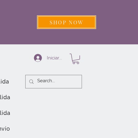
SHOP NOW
Iniciar sesión
lida
lida
lida
nvío