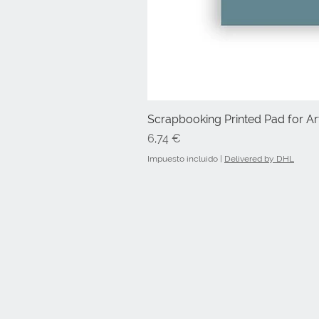
Scrapbooking Printed Pad for Art
Precio
6,74 €
Impuesto incluido
|
Delivered by DHL