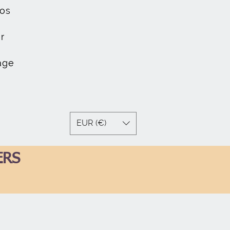
os
r
age
EUR (€)
ERS