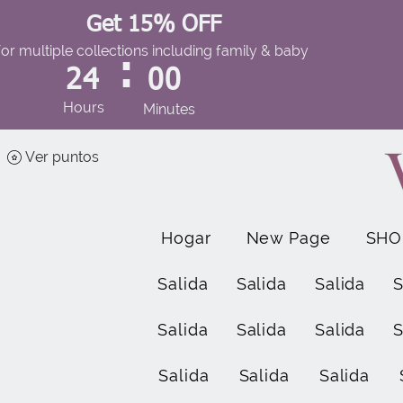
Get 15% OFF
for multiple collections including family & baby
:
24
00
Hours
Minutes
Ver puntos
Hogar
New Page
SHO
Salida
Salida
Salida
S
Salida
Salida
Salida
S
Salida
Salida
Salida