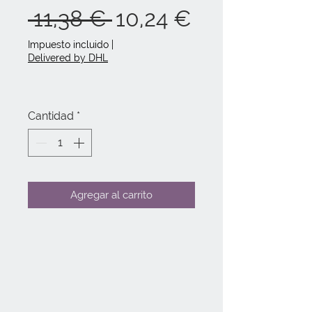
Precio
Precio
 11,38 € 
10,24 €
de
Impuesto incluido
|
Delivered by DHL
oferta
Cantidad
*
Agregar al carrito