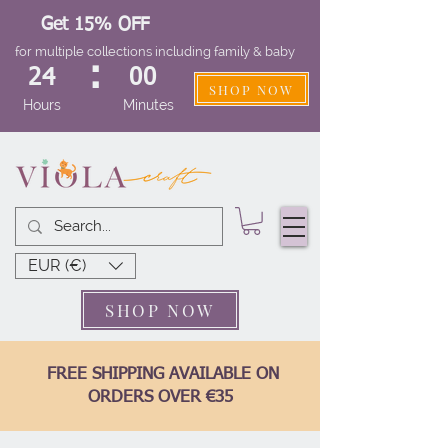
Get 15% OFF
for multiple collections including family & baby
:
24
00
SHOP NOW
Hours
Minutes
EUR (€)
SHOP NOW
FREE SHIPPING AVAILABLE ON
ORDERS OVER €35