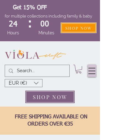
Get 15% OFF
for multiple collections including family & baby
:
24
00
SHOP NOW
Hours
Minutes
EUR (€)
SHOP NOW
FREE SHIPPING AVAILABLE ON
ORDERS OVER €35