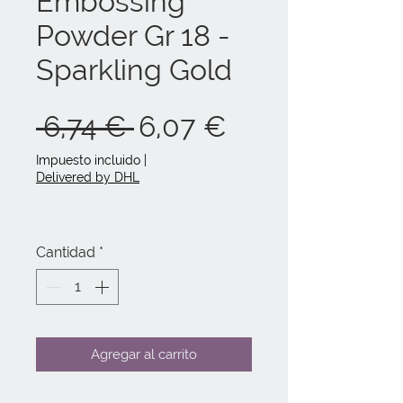
Embossing
Powder Gr 18 -
Sparkling Gold
Precio
Precio
 6,74 € 
6,07 €
de
Impuesto incluido
|
Delivered by DHL
oferta
Cantidad
*
Agregar al carrito