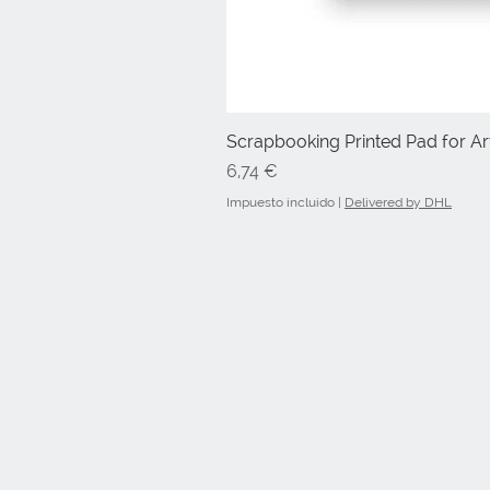
Scrapbooking Printed Pad for Art
Precio
6,74 €
Impuesto incluido
|
Delivered by DHL