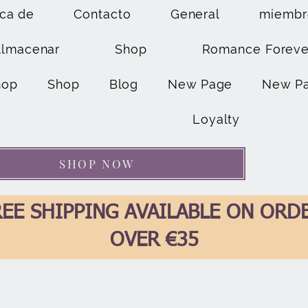
ca de
Contacto
General
miembr
Almacenar
Shop
Romance Foreve
hop
Shop
Blog
New Page
New P
Loyalty
SHOP NOW
EE SHIPPING AVAILABLE ON ORD
OVER €35