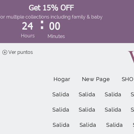
Get 15% OFF
for multiple collections including family & baby
:
24
00
Hours
Minutes
Ver puntos
Hogar
New Page
SHO
Salida
Salida
Salida
S
Salida
Salida
Salida
S
Salida
Salida
Salida