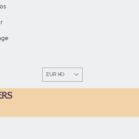
os
r
age
EUR (€)
ERS