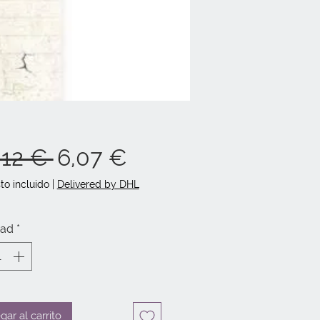
Precio
Precio
,12 € 
6,07 €
de
to incluido
|
Delivered by DHL
oferta
dad
*
gar al carrito