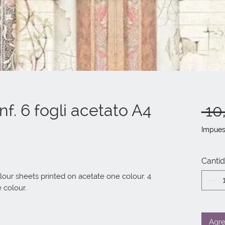
nf. 6 fogli acetato A4
 10
Impues
Canti
lour sheets printed on acetate one colour. 4 
e colour.
Agre