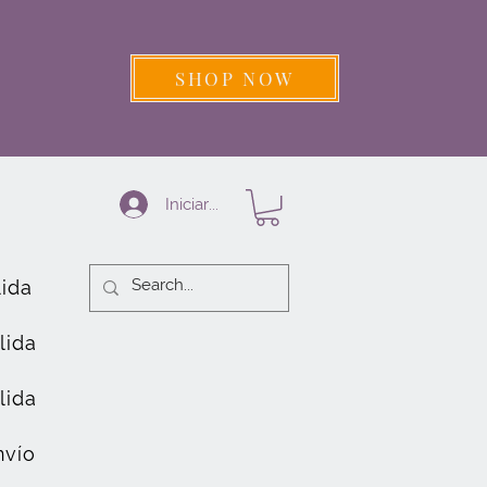
SHOP NOW
Iniciar sesión
lida
lida
lida
nvío