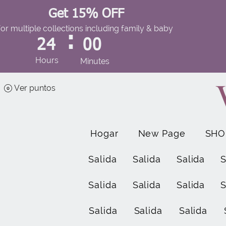
Get 15% OFF
for multiple collections including family & baby
:
24
00
Hours
Minutes
Ver puntos
Hogar
New Page
SHO
Salida
Salida
Salida
S
Salida
Salida
Salida
S
Salida
Salida
Salida