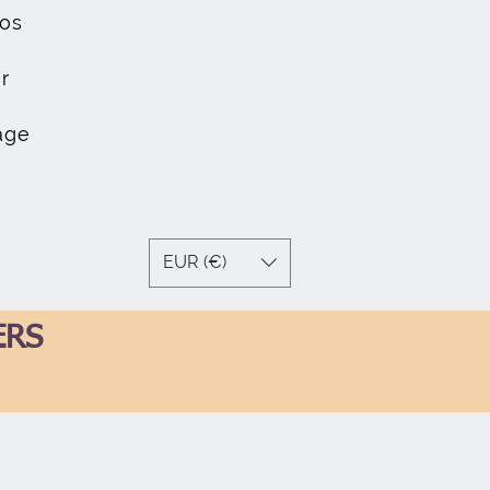
os
r
age
EUR (€)
ERS