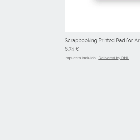
Scrapbooking Printed Pad for Art
Precio
6,74 €
Impuesto incluido
|
Delivered by DHL