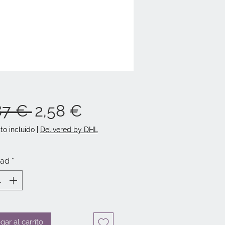
Precio
Precio
87 € 
2,58 €
de
to incluido
|
Delivered by DHL
oferta
dad
*
gar al carrito