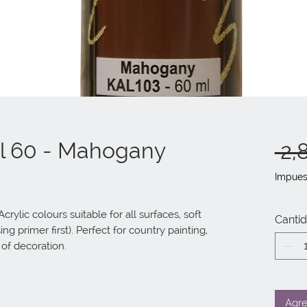
ml 60 - Mahogany
 2,
Impues
ylic colours suitable for all surfaces, soft 
Canti
g primer first). Perfect for country painting, 
 of decoration.
Agre