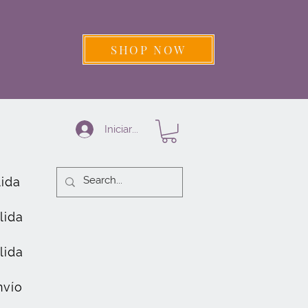
SHOP NOW
Iniciar sesión
lida
lida
lida
nvío