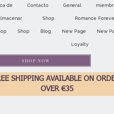
ca de
Contacto
General
miembr
Almacenar
Shop
Romance Foreve
hop
Shop
Blog
New Page
New P
Loyalty
SHOP NOW
EE SHIPPING AVAILABLE ON ORD
OVER €35