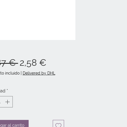
Precio
Precio
87 € 
2,58 €
de
to incluido
|
Delivered by DHL
oferta
dad
*
gar al carrito