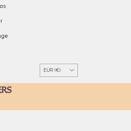
os
r
age
EUR (€)
ERS