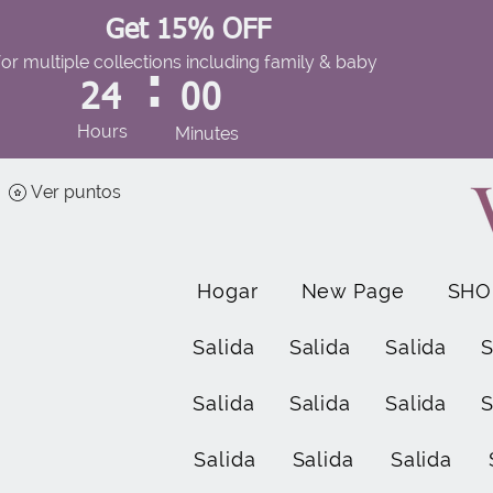
Get 15% OFF
for multiple collections including family & baby
:
24
00
Hours
Minutes
Ver puntos
Hogar
New Page
SHO
Salida
Salida
Salida
S
Salida
Salida
Salida
S
Salida
Salida
Salida