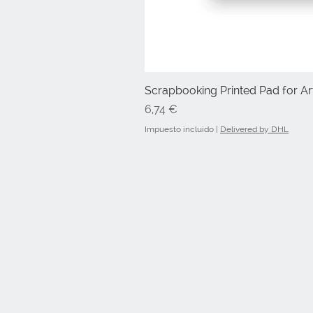
Scrapbooking Printed Pad for Art
Precio
6,74 €
Impuesto incluido
|
Delivered by DHL