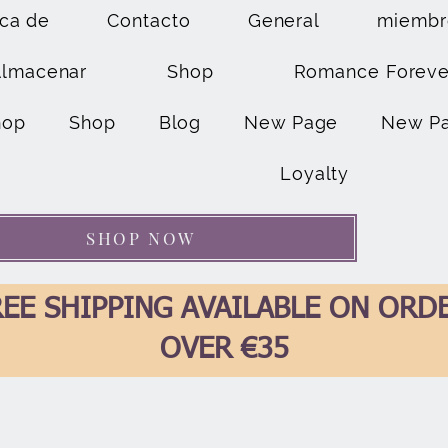
ca de
Contacto
General
miembr
Almacenar
Shop
Romance Foreve
hop
Shop
Blog
New Page
New P
Loyalty
SHOP NOW
EE SHIPPING AVAILABLE ON ORD
OVER €35