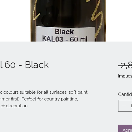
l 60 - Black
 2,
Impues
 colours suitable for all surfaces, soft paint 
Canti
er first). Perfect for country painting, 
 of decoration.
Agre