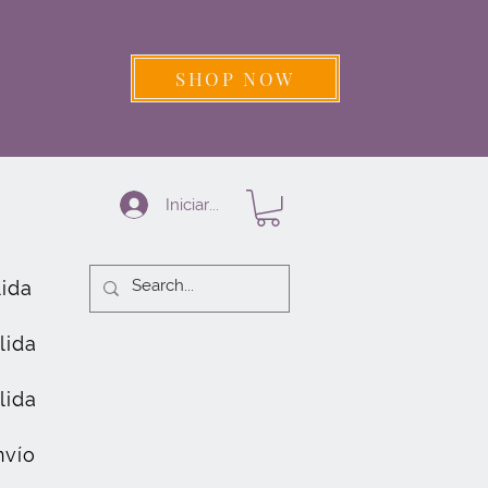
SHOP NOW
Iniciar sesión
lida
lida
lida
nvío