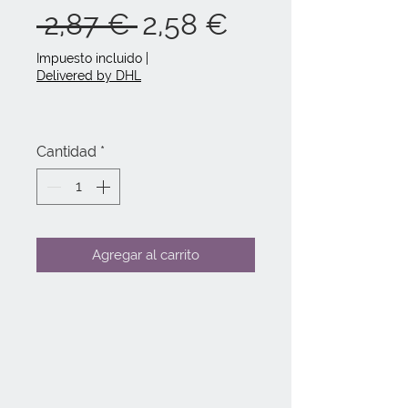
Precio
Precio
 2,87 € 
2,58 €
de
Impuesto incluido
|
Delivered by DHL
oferta
Cantidad
*
Agregar al carrito