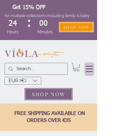
Get 15% OFF
for multiple collections including family & baby
:
24
00
SHOP NOW
Hours
Minutes
EUR (€)
SHOP NOW
FREE SHIPPING AVAILABLE ON
ORDERS OVER €35